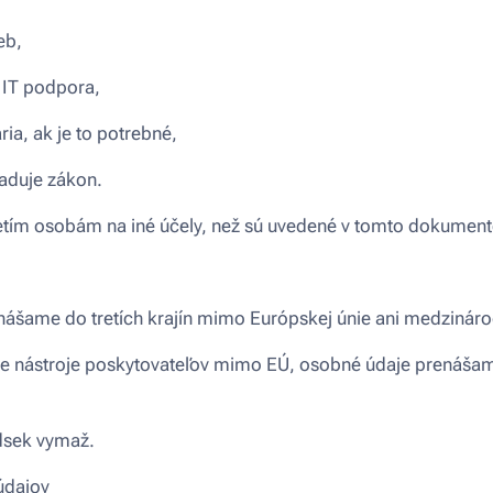
eb,
 IT podpora,
ia, ak je to potrebné,
žaduje zákon.
tím osobám na iné účely, než sú uvedené v tomto dokument
ášame do tretích krajín mimo Európskej únie ani medzinár
me nástroje poskytovateľov mimo EÚ, osobné údaje prenášam
dsek vymaž.
údajov