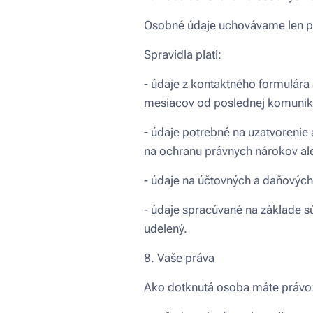
Osobné údaje uchovávame len po 
Spravidla platí:
- údaje z kontaktného formulár
mesiacov od poslednej komunikác
- údaje potrebné na uzatvoreni
na ochranu právnych nárokov al
- údaje na účtovných a daňový
- údaje spracúvané na základe s
udelený.
8. Vaše práva
Ako dotknutá osoba máte právo