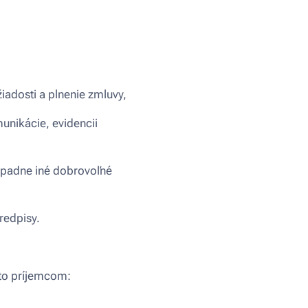
iadosti a plnenie zmluvy,
unikácie, evidencii
rípadne iné dobrovoľné
redpisy.
to príjemcom: