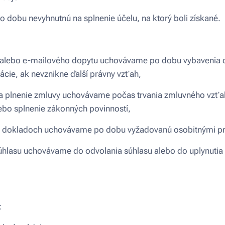
dobu nevyhnutnú na splnenie účelu, na ktorý boli získané.
a alebo e-mailového dopytu uchovávame po dobu vybavenia d
ie, ak nevznikne ďalší právny vzťah,
e a plnenie zmluvy uchovávame počas trvania zmluvného vzť
ebo splnenie zákonných povinností,
ch dokladoch uchovávame po dobu vyžadovanú osobitnými p
úhlasu uchovávame do odvolania súhlasu alebo do uplynutia 
: