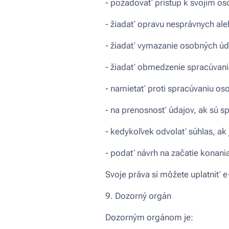
- požadovať prístup k svojim o
- žiadať opravu nesprávnych al
- žiadať vymazanie osobných úd
- žiadať obmedzenie spracúvani
- namietať proti spracúvaniu os
- na prenosnosť údajov, ak sú 
- kedykoľvek odvolať súhlas, ak 
- podať návrh na začatie konan
Svoje práva si môžete uplatniť 
9. Dozorný orgán
Dozorným orgánom je: