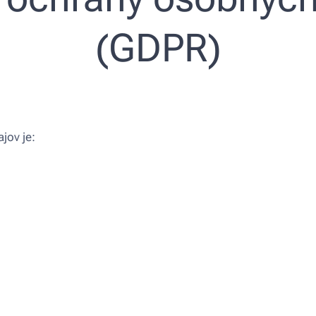
(GDPR)
jov je: