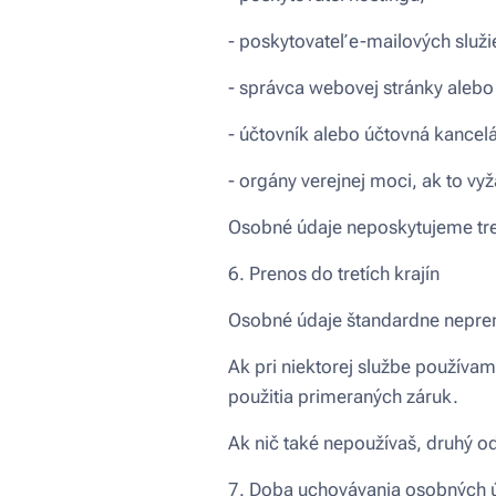
- poskytovateľ e-mailových služi
- správca webovej stránky alebo
- účtovník alebo účtovná kancelár
- orgány verejnej moci, ak to vy
Osobné údaje neposkytujeme tre
6. Prenos do tretích krajín
Osobné údaje štandardne nepren
Ak pri niektorej službe používa
použitia primeraných záruk.
Ak nič také nepoužívaš, druhý o
7. Doba uchovávania osobných 