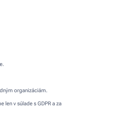
e.
odným organizáciám.
e len v súlade s GDPR a za