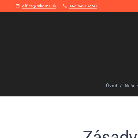
office@rekomal.sk
+421949132247
Úvod
Naše 
Zásady