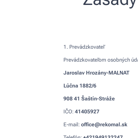
1. Prevádzkovateľ
Prevádzkovateľom osobných úda
Jaroslav Hrozány-MALNAT
Lúčna 1882/6
908 41 Šaštín-Stráže
IČO:
41405927
E-mail:
office@rekomal.sk
Telefón:
+421949132247