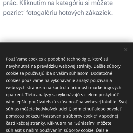
prác. Kliknutím na kategóriu si môžete
po
Interiér
pozrieť fotogalériu hotových zákaziek.
Stierkovan
zatečení
Maľovanie
ie
Kancelárie
bytov, domov
Opravy
Menšie
a obytných
Vyrovnanie
poškodených
a
priestorov s
stien, opravy
stien a
rekonštruk
prevádzky
dôrazom na
podkladu a
stropov po
Používame cookies a podobné technológie, ktoré sú
cie
Fasády
čistotu, detail
príprava
zatečení
nevyhnutné na prevádzku webovej stránky. Ďalšie súbory
Maľovanie
cookie sa používajú iba s vaším súhlasom. Dodatočné
a kvalitný
povrchu na
alebo
Drobné
Obnova a
kancelárií,
cookies používame na vykonávanie analýz používania
výsledok.
finálny náter.
vytopení.
stavebné
maľovanie
prevádzok a
webových stránok a na kontrolu účinnosti marketingových
úpravy,
fasád s
firemných
opatrení. Tieto analýzy sa vykonávajú s cieľom poskytnúť
opravy a
dôrazom na
priestorov s
vám lepšiu používateľskú skúsenosť na webovej lokalite. Svoj
rekonštrukčn
odolnosť a
minimálnym
súhlas môžete kedykoľvek udeliť, odmietnuť alebo odvolať
é zásahy v
estetický
obmedzením
pomocou odkazu "Nastavenia súborov cookie" v spodnej
interiéri.
vzhľad.
prevádzky.
časti každej stránky. Kliknutím na "Súhlasím" môžete
súhlasiť s naším používaním súborov cookie. Ďalšie